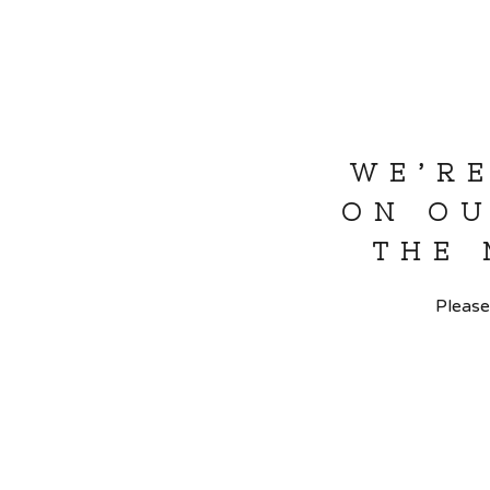
WE’R
ON OU
THE
Please