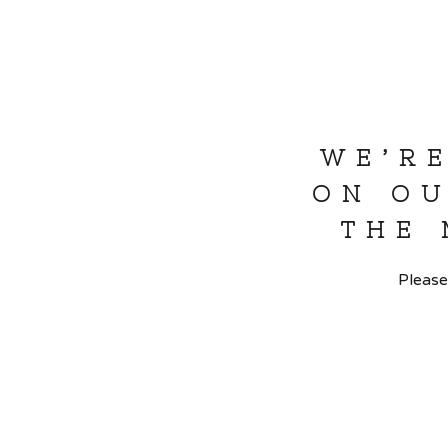
WE’R
ON OU
THE
Please