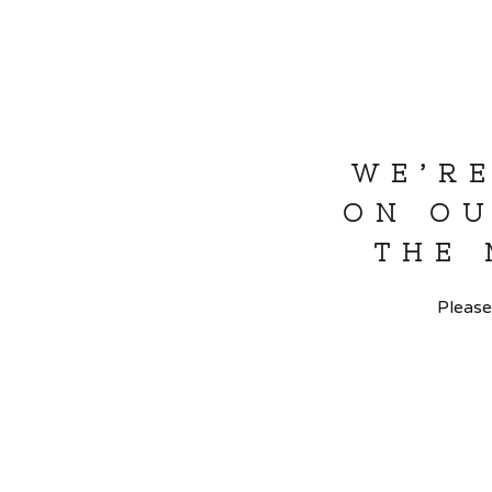
WE’R
ON OU
THE
Please